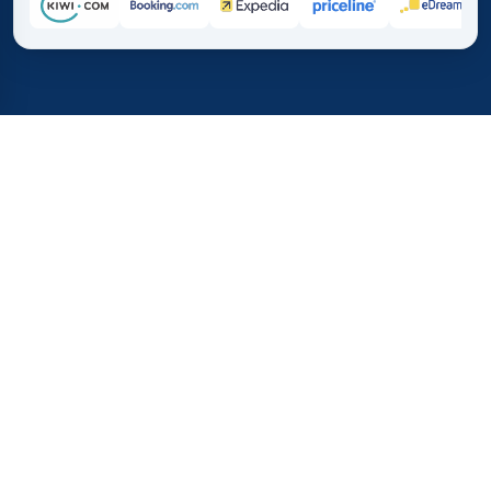
Inicio
/
Destinos
/
África
/
Malaui
37%
21M+
💰
🔍
ahorra en promedio con
búsquedas este 
TICKETS.CL
Confianza mundial
vs. comprar directamente
¿Cuánto Cuestan los Vuelos a
Malawi?
Obtén una visión rápida de los precios de vuelos a
Malawi, incluyendo las mejores ofertas de ida y vuelta y