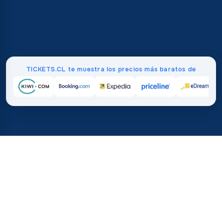
TICKETS.CL te muestra los precios más baratos de
Inicio
/
Destinos
/
Norteamérica
/
Colectividad de San Martín
37%
21M+
💰
🔍
ahorra en promedio con
búsquedas este 
TICKETS.CL
Confianza mundial
vs. comprar directamente