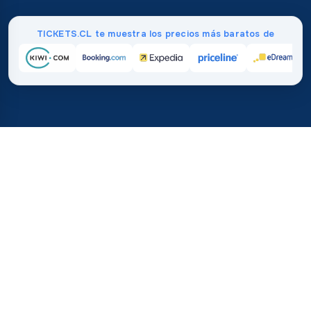
TICKETS.CL te muestra los precios más baratos de
Inicio
/
Destinos
/
Sudamérica
/
Argentina
37%
21M+
💰
🔍
ahorra en promedio con
búsquedas este 
TICKETS.CL
Confianza mundial
vs. comprar directamente
¿Cuánto Cuestan los Vuelos a
Argentina?