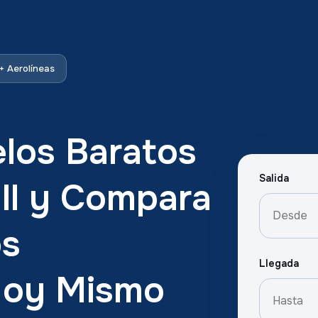
 Aerolíneas
los Baratos
Salida
all y Compara
os
Llegada
Hoy Mismo