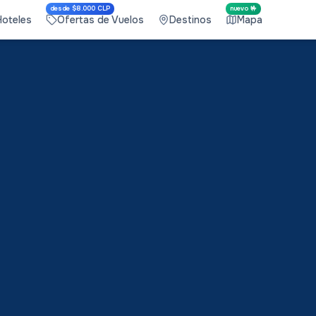
desde $8.000 CLP
nuevo 🤟
Hoteles
Ofertas de Vuelos
Destinos
Mapa