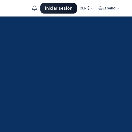
Iniciar sesión
CLP
$
Español