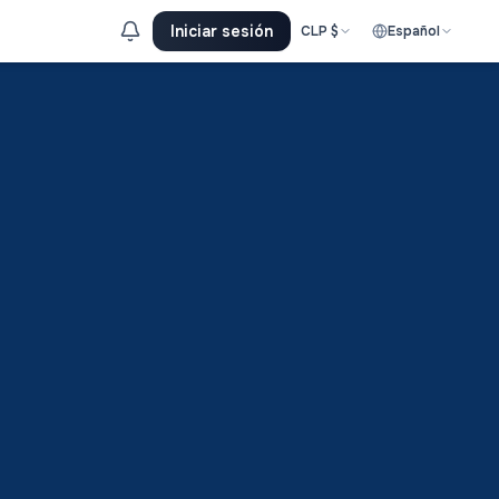
Iniciar sesión
CLP
$
Español