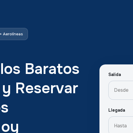
 Aerolíneas
los Baratos
Salida
 y Reservar
os
Llegada
Hoy