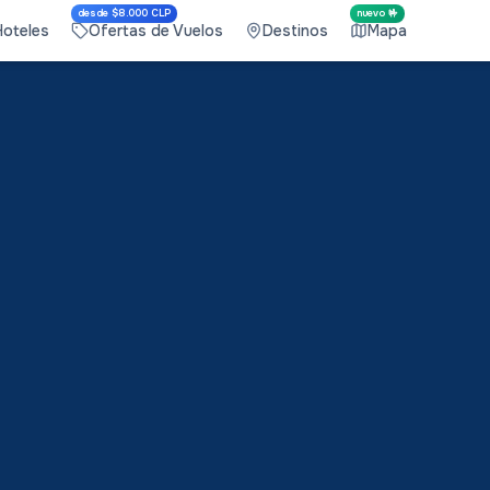
desde $8.000 CLP
nuevo 🤟
Hoteles
Ofertas de Vuelos
Destinos
Mapa