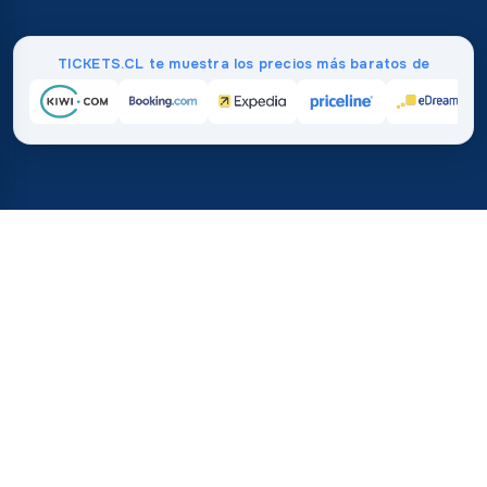
TICKETS.CL te muestra los precios más baratos de
Inicio
/
Destinos
/
África
/
Egipto
37%
21M+
💰
🔍
ahorra en promedio con
búsquedas este 
TICKETS.CL
Confianza mundial
vs. comprar directamente
¿Cuánto Cuestan los Vuelos a